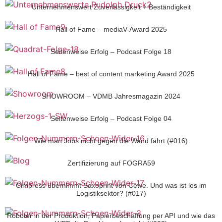
Unternehmenswert Zuverlässigkeit + Beständigkeit
Hall of Fame – mediaV-Award 2025
Seitenweise Erfolg – Podcast Folge 18
Hall of Fame – best of content marketing Award 2025
SHOWROOM – VDMB Jahresmagazin 2024
Seitenweise Erfolg – Podcast Folge 04
Wie man Jobs nicht gegen die Wand fährt (#016)
Zertifizierung auf FOGRA59
Cimpress übernimmt Saxoprint von Cewe. Und was ist los im
Logistiksektor? (#017)
Roboter in der Produktion, Papierbeschaffung per API und wie das