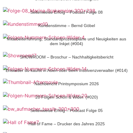
Seitenweise Erfolg – Podcast Folge 08
Kundenstimme – Bernd Göbel
Mitarbeiterführung, Standardprozesspläne und Neuigkeiten aus
dem Inkjet (#004)
SHOWROOM – Broschur – Nachhaltigkeitsbericht
Entweder du kaufst in Asien oder beim Insolvenzverwalter (#014)
Nachbericht Printsymposium 2026
20 Folgen Schön & Wider. (#020)
Seitenweise Erfolg – Podcast Folge 05
Hall of Fame – Drucker des Jahres 2025