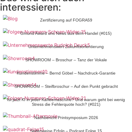
interessieren:
Zertifizierung auf FOGRA59
Gmund Award uns News aus dem Handel (#015)
Unternehmenswert Zukunftsorientierung
SHOWROOM – Broschur – Tanz der Vokale
Kundenstimme – Bernd Göbel – Nachdruck-Garantie
SHOWROOM – Steifbroschur – Auf den Punkt gebracht
Ist jetzt KI in jeder Kaffeemaschine? Und warum geht bei wenig
Stress die Fehlerquote hoch? (#021)
Nachbericht Printsymposium 2026
Seitenweise Erfolg – Podcast Folge 15