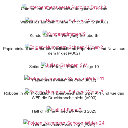
Unternehmenswert Verantwortungsbewusstsein
Was ist los auf dem Online Print Summit? (#008)
Kundenstimme – Wolfgang Schuberth
Papiereinkauf im Umbruch. Vielleicht mit Paperbird – und News aus
dem Inkjet (#002)
Seitenweise Erfolg – Podcast Folge 10
Papierpreise weiter steigend (#011)
Roboter in der Produktion, Papierbeschaffung per API und wie das
WEF die Druckbranche sieht (#003)
Hall of Fame – mediaV-Award 2025
Wie funktioniert Recruiting? (#024)