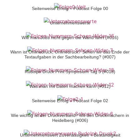
Seitenweise Erfolg – Podcast Folge 00
Unternehmenswerte
Wie man Jobs nicht gegen die Wand fährt (#016)
Wann ist Onlinedruck, Onlinedruck? Sehen wir das Ende der
Textaufgaben in der Sachbearbeitung? (#007)
Rudolph Druck Print Symposium Tag 3 (#018)
Was man mit Daten machen kann (#012)
Seitenweise Erfolg – Podcast Folge 02
Wie wichtig ist der Druckverband? Mit den Druckmachern in
Heidelberg (#006)
Unternehmenswert Zuverlässigkeit + Beständigkeit