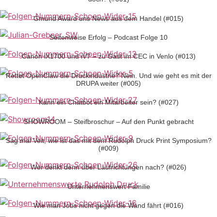
Gmund Award uns News aus dem Handel (#015)
Seitenweise Erfolg – Podcast Folge 10
Canon iX1700 und iV7 – zu Gast im CEC in Venlo (#013)
Rettet OpenClaw die Druckindustrie? Nein. Und wie geht es mit der
DRUPA weiter (#005)
Kann ein Chatbot ein Mitarbeiter sein? (#027)
SHOWROOM – Steifbroschur – Auf den Punkt gebracht
Sag mal Veit, wie ist das mit dem Rudolph Druck Print Symposium?
(#009)
Wer denkt denn über Laufrichtungen nach? (#026)
Unternehmenswert Familie
Wie man Jobs nicht gegen die Wand fährt (#016)